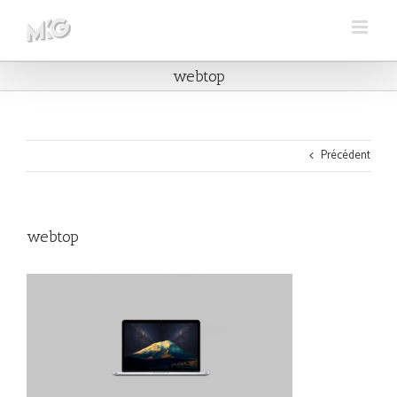
Skip
to
content
webtop
Précédent
webtop