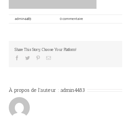
Par
admin4483
|
avril 30th, 2017
|
0 commentaire
Share This Story, Choose Your Platform!
Facebook
Twitter
Pinterest
Email
À propos de l'auteur :
admin4483