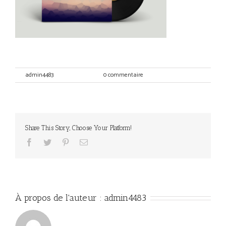
Print
Par
admin4483
|
avril 27th, 2017
|
0 commentaire
Share This Story, Choose Your Platform!
Facebook
Twitter
Pinterest
Email
À propos de l'auteur :
admin4483