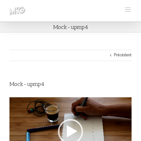
Skip
to
content
Mock-upmp4
Précédent
Mock-upmp4
Lecteur
vidéo