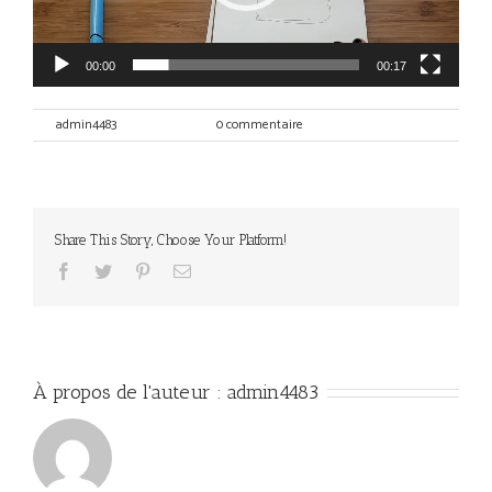
00:00
00:17
Par
admin4483
|
mai 3rd, 2017
|
0 commentaire
Share This Story, Choose Your Platform!
Facebook
Twitter
Pinterest
Email
À propos de l'auteur :
admin4483