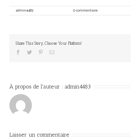
Par
admin4483
|
septembre 11th, 2017
|
0 commentaire
Share This Story, Choose Your Platform!
Facebook
Twitter
Pinterest
Email
À propos de l'auteur :
admin4483
Laisser un commentaire