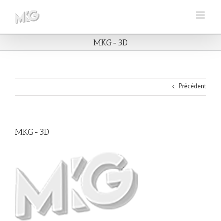
Skip
to
content
MKG-3D
Précédent
MKG-3D