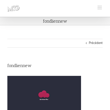
Skip
to
content
fondliennew
Précédent
fondliennew