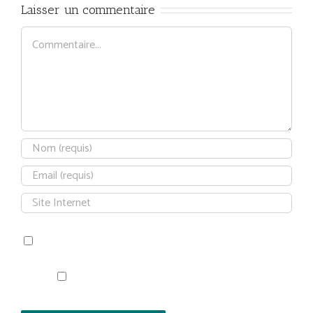
Laisser un commentaire
Commentaire
Save my name, email, and website in this browser for the next time
I comment.
Prévenez-moi de tous les nouveaux articles par
e-mail.