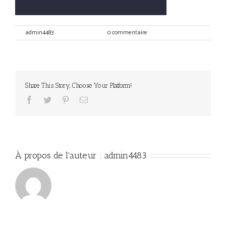
Par
admin4483
|
octobre 3rd, 2017
|
0 commentaire
Share This Story, Choose Your Platform!
Facebook
Twitter
Pinterest
Email
À propos de l'auteur :
admin4483